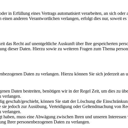
der in Erfüllung eines Vertrags automatisiert verarbeiten, an sich ode
 einen anderen Verantwortlichen verlangen, erfolgt dies nur, soweit es 
eit das Recht auf unentgeltliche Auskunft über Ihre gespeicherten p
hung dieser Daten. Hierzu sowie zu weiteren Fragen zum Thema person
enbezogenen Daten zu verlangen. Hierzu können Sie sich jederzeit an 
genen Daten bestreiten, benötigen wir in der Regel Zeit, um dies zu üb
 verlangen.
g geschah/geschieht, können Sie statt der Löschung die Einschränkun
 sie jedoch zur Ausübung, Verteidigung oder Geltendmachung von Rech
 verlangen.
 haben, muss eine Abwägung zwischen Ihren und unseren Interessen v
tung Ihrer personenbezogenen Daten zu verlangen.