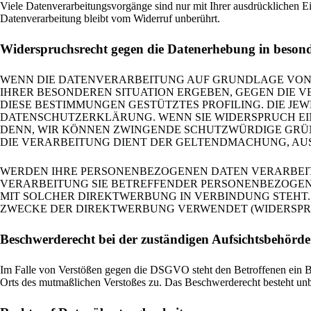
Viele Datenverarbeitungsvorgänge sind nur mit Ihrer ausdrücklichen Ei
Datenverarbeitung bleibt vom Widerruf unberührt.
Widerspruchsrecht gegen die Datenerhebung in beson
WENN DIE DATENVERARBEITUNG AUF GRUNDLAGE VON ART.
IHRER BESONDEREN SITUATION ERGEBEN, GEGEN DIE V
DIESE BESTIMMUNGEN GESTÜTZTES PROFILING. DIE JE
DATENSCHUTZERKLÄRUNG. WENN SIE WIDERSPRUCH EIN
DENN, WIR KÖNNEN ZWINGENDE SCHUTZWÜRDIGE GRÜND
DIE VERARBEITUNG DIENT DER GELTENDMACHUNG, AUS
WERDEN IHRE PERSONENBEZOGENEN DATEN VERARBEITE
VERARBEITUNG SIE BETREFFENDER PERSONENBEZOGENE
MIT SOLCHER DIREKTWERBUNG IN VERBINDUNG STEHT
ZWECKE DER DIREKTWERBUNG VERWENDET (WIDERSPRUCH
Beschwerde­recht bei der zuständigen Aufsichts­behörde
Im Falle von Verstößen gegen die DSGVO steht den Betroffenen ein Bes
Orts des mutmaßlichen Verstoßes zu. Das Beschwerderecht besteht unbe