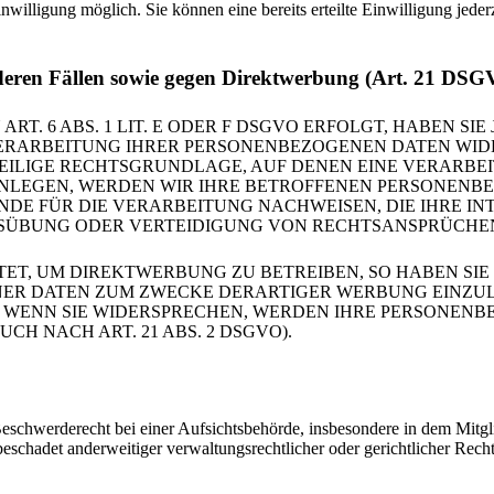
nwilligung möglich. Sie können eine bereits erteilte Einwilligung jede
deren Fällen sowie gegen Direktwerbung (Art. 21 DS
 6 ABS. 1 LIT. E ODER F DSGVO ERFOLGT, HABEN SIE 
ERARBEITUNG IHRER PERSONENBEZOGENEN DATEN WIDER
WEILIGE RECHTSGRUNDLAGE, AUF DENEN EINE VERARBE
LEGEN, WERDEN WIR IHRE BETROFFENEN PERSONENBEZ
E FÜR DIE VERARBEITUNG NACHWEISEN, DIE IHRE INT
ÜBUNG ODER VERTEIDIGUNG VON RECHTSANSPRÜCHEN (W
T, UM DIREKTWERBUNG ZU BETREIBEN, SO HABEN SIE 
R DATEN ZUM ZWECKE DERARTIGER WERBUNG EINZULEGE
. WENN SIE WIDERSPRECHEN, WERDEN IHRE PERSONEN
 NACH ART. 21 ABS. 2 DSGVO).
chwerderecht bei einer Aufsichtsbehörde, insbesondere in dem Mitglied
schadet anderweitiger verwaltungsrechtlicher oder gerichtlicher Recht