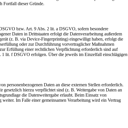
h Fortfall dieser Gründe.
 a DSGVO bzw. Art. 9 Abs. 2 lit. a DSGVO, sofern besondere
ener Daten in Drittstaaten erfolgt die Datenverarbeitung außerdem
ät (z. B. via Device-Fingerprinting) eingewilligt haben, erfolgt die
agserfüllung oder zur Durchführung vorvertraglicher Maßnahmen
ur Erfüllung einer rechtlichen Verpflichtung erforderlich sind auf
 1 lit. f DSGVO erfolgen. Über die jeweils im Einzelfall einschlägigen
von personenbezogenen Daten an diese externen Stellen erforderlich.
 gesetzlich hierzu verpflichtet sind (z. B. Weitergabe von Daten an
htsgrundlage die Datenweitergabe erlaubt. Beim Einsatz von
 weiter. Im Falle einer gemeinsamen Verarbeitung wird ein Vertrag