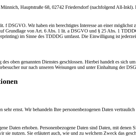
nich, Hauptstraße 68, 02742 Friedersdorf (nachfolgend All-Inkl). De
it. f DSGVO. Wir haben ein berechtigtes Interesse an einer möglichst 
ch auf Grundlage von Art. 6 Abs. 1 lit. a DSGVO und § 25 Abs. 1 TDDD
erprinting) im Sinne des TDDDG umfasst. Die Einwilligung ist jederzei
des oben genannten Dienstes geschlossen. Hierbei handelt es sich um 
itebesucher nur nach unseren Weisungen und unter Einhaltung der DSG
tionen
en sehr ernst. Wir behandeln Ihre personenbezogenen Daten vertraulich
ne Daten erhoben. Personenbezogene Daten sind Daten, mit denen Sie 
ir sie nutzen. Sie erläutert auch, wie und zu welchem Zweck das gesch