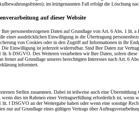
ufbewahrungsfristen); im letztgenannten Fall erfolgt die Löschung nac
enverarbeitung auf dieser Website
wir Ihre personenbezogenen Daten auf Grundlage von Art. 6 Abs. 1 lit.
e einer ausdrücklichen Einwilligung in die Übertragung personenbezog
herung von Cookies oder in den Zugriff auf Informationen in Ihr Endger
ie Einwilligung ist jederzeit widerrufbar. Sind Ihre Daten zur Vertr
1 lit. b DSGVO. Des Weiteren verarbeiten wir Ihre Daten, sofern diese z
ferner auf Grundlage unseres berechtigten Interesses nach Art. 6 Abs.
klärung informiert.
xternen Stellen zusammen. Dabei ist teilweise auch eine Übermittlung 
wenn dies im Rahmen einer Vertragserfüllung erforderlich ist, wenn wir
. 1 lit. f DSGVO an der Weitergabe haben oder wenn eine sonstige Rec
 nur auf Grundlage eines gültigen Vertrags über Auftragsverarbeitung